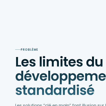
PROBLÈME
Les limites du
développeme
standardisé
Les solutions “clé en main” font illusion sur