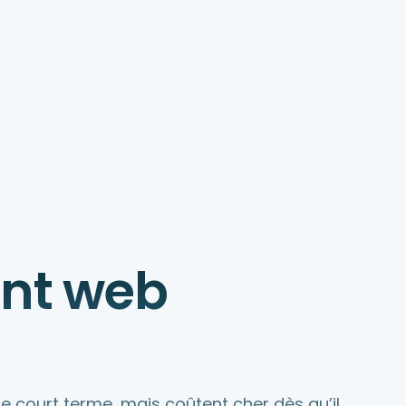
nt web
 le court terme, mais coûtent cher dès qu’il