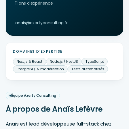
11
ans d’expérience
anais@azertyconsulting.fr
DOMAINES D’EXPERTISE
Next.js & React
Node.js / NestJS
TypeScript
PostgreSQL & modélisation
Tests automatisés
Équipe Azerty Consulting
À propos de
Anaïs Lefèvre
Anaïs est lead développeuse full-stack chez